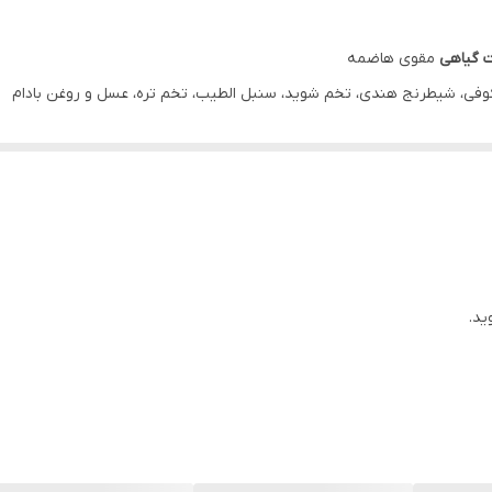
ت گیاهی
مقوی هاضمه
د کوفی، شیطرنج هندی، تخم شوید، سنبل الطیب، تخم تره، عسل و روغن بادام
قر آهن
نیاز
در
بانوان در سنین باروری
اهی
ی‌باشد.
ید.