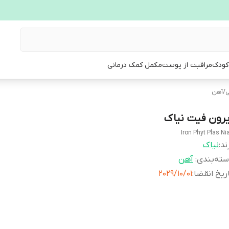
 کودک
مراقبت از پوست
مکمل کمک درمانی
ی
/
آهن
یرون فیت نیاک
Iron Phyt Plas Ni
ند:
نیاک
ته‌بندی
:
آهن
ریخ انقضا
:
2029/10/01