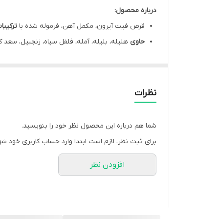
درباره محصول:
قرص فیت آیرون، مکمل آهن، فرموله شده با
ترکیبا
حاوی
هلیله، بلیله، آمله، فلفل سیاه، زنجبیل، سع
قرص فیت آیرون، کمک به
درمان کم خونی ناشی از ف
فیت آیرون، (خبث الحدید) کمک به
تامین آهن مورد 
کمک به
عملکرد طبیعی دستگاه گوارش
نظرات
کاهش عوارض گوارشی
به واسطه داشتن ترکیبات گی
هر جعبه قرص آیرون فیت نیاک، مناسب استفاده به مدت 20 روز م
شما هم درباره این محصول نظر خود را بنویسید.
مشخصات محصول:
برای ثبت نظر، لازم است ابتدا وارد حساب کاربری خود شو
برند:
نیاک | Niak
افزودن نظر
نوع محفظه:
جعبه مقوایی
کشور سازنده:
ایران
نوع محصول:
قرص
گروه:
آهن