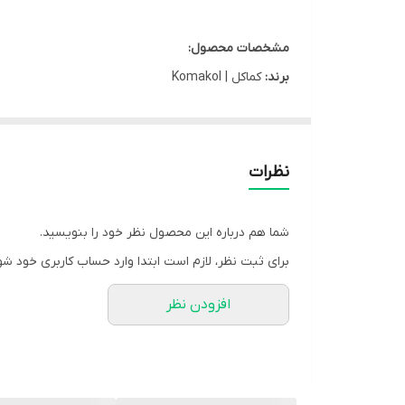
مشخصات محصول:
برند:
کماکل | Komakol
کشور سازنده:
ایران
نوع محصول:
محلول
نوع محفظه:
بطری اسپری دار
نظرات
سایز:
500 میلی لیتر
محل مصرف:
دست
شما هم درباره این محصول نظر خود را بنویسید.
گروه:
ضد عفونی کننده
برای ثبت نظر، لازم است ابتدا وارد حساب کاربری خود شو
کد بهداشتی:
7474247497842508
افزودن نظر
شرکت سازنده:
کیمیا الکل زنجان
مشخصه ها:
ترکیبات: اتانول 70% + پروپیلن گلیکول + آب دیونیزه، رنگ و افزودنی های مجاز دیگر