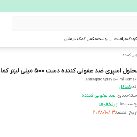
 کودک
مراقبت از پوست
مکمل کمک درمانی
ی کننده
لول اسپری ضد عفونی کننده دست 500 میلی لیتر کماکل
Antiseptic Spray 500 ml Komak
ند:
کماکل
ته‌بندی
:
ضد عفونی کننده
چسب‌ها :
پرتخفیف
ریخ انقضا
:
2028/10/13