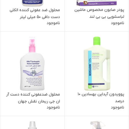
پودر صابون مخصوص ماشین
محلول ضد عفونی کننده الکلی
لباسشویی بی بی لند
دست دافی 50 میلی لیتر
ناموجود
ناموجود
پوویدون آیداین بهسادین 10
محلول ضدعفونی کننده دست آر
درصد
ان جی ریحان نقش جهان
ناموجود
ناموجود