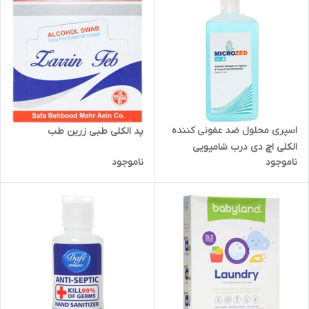
اسپری محلول ضد عفونی کننده
پد الکلی طبی زرین طب
الکلی اچ دی درب شامپویی
ناموجود
ناموجود
میکروزد