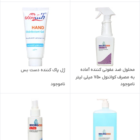
محلول ضد عفونی کننده آماده
ژل پاک کننده دست بس
به مصرف کواتنول 750 میلی لیتر
ناموجود
ناموجود
میکروزد