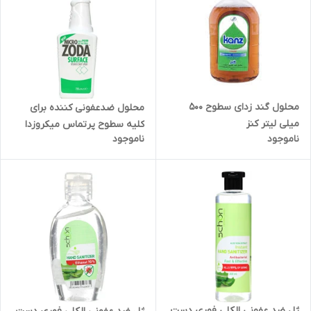
محلول گند زدای سطوح 500
محلول ضدعفونی کننده برای
میلی لیتر کنز
کلیه سطوح پرتماس میکروزدا
ناموجود
ناموجود
ژل ضد عفونی الکلی فوری دست