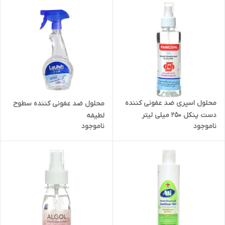
محلول اسپری ضد عفونی کننده
محلول ضد عفونی کننده سطوح
دست پنکل 250 میلی لیتر
لطیفه
ناموجود
ناموجود