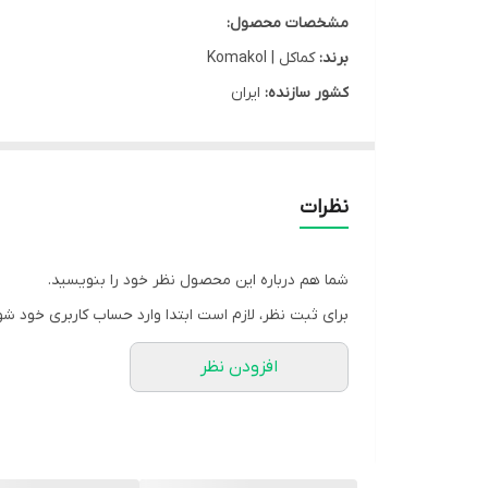
مشخصات محصول:
برند:
کماکل | Komakol
کشور سازنده:
ایران
نوع محفظه:
بطری پلاستیکی
نوع محصول:
محلول
محل مصرف:
دست
نظرات
گروه:
ضد عفونی کننده
شرکت سازنده:
کیمیا الکل زنجان
شما هم درباره این محصول نظر خود را بنویسید.
کد بهداشتی:
5342628128443716
برای ثبت نظر، لازم است ابتدا وارد حساب کاربری خود شو
مشخصه ها:
افزودن نظر
قابل استفاده در تزریقات
ضد عفونی کننده دست - محل تزریق
ضد باکتری ها و ضد قارچ
ترکیبات : الکل طبی 70% + پروپیلن گلیکول + ایزوپروپیل الکل