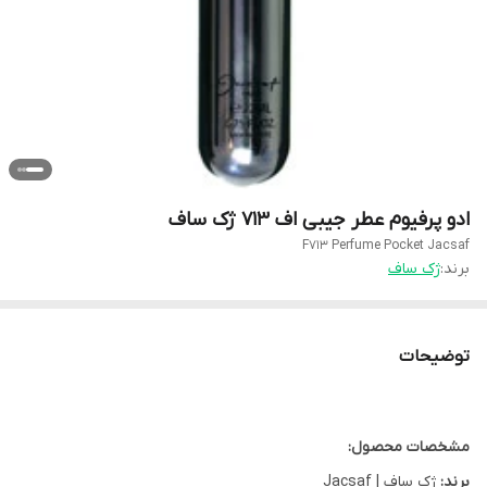
ادو پرفیوم عطر جیبی اف 713 ژک ساف
F713 Perfume Pocket Jacsaf
برند:
ژک ساف
توضیحات
مشخصات محصول:
برند:
ژک ساف | Jacsaf