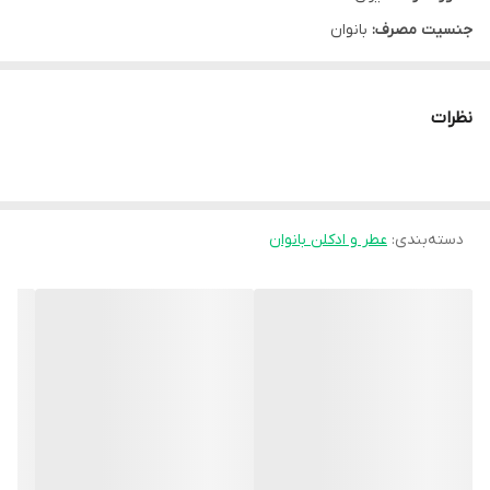
جنسیت مصرف:
بانوان
نوع محفظه:
بطری اسپری دار
سایز:
20 میلی لیتر
نظرات
نوع محصول:
ادو پرفیوم
شرکت سازنده:
شکوفامنش
گروه:
عطر و ادکلن بانوان
دسته‌بندی
:
عطر و ادکلن بانوان
مشخصه ها:
دارای رایحه ی تند و خنک
روش مصرف:
به دفعات مورد نیاز اسپری شود .
توضیحات: