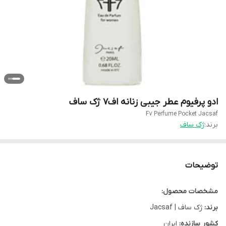
ادو پرفیوم عطر جیبی زنانه اف7 ژک ساف
F7 Perfume Pocket Jacsaf
برند:
ژک ساف
توضیحات
مشخصات محصول:
برند:
ژک ساف | Jacsaf
کشور سازنده:
ایران