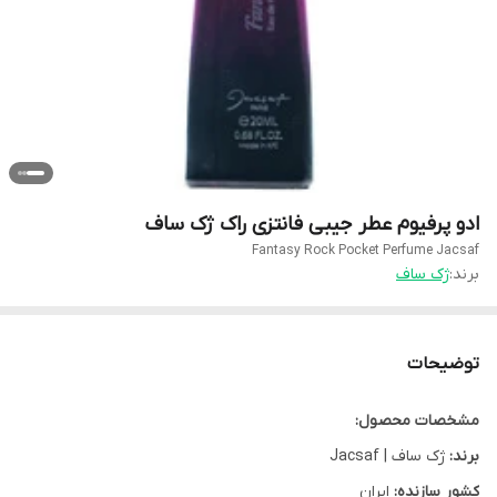
ادو پرفیوم عطر جیبی فانتزی راک ژک ساف
Fantasy Rock Pocket Perfume Jacsaf
برند:
ژک ساف
توضیحات
مشخصات محصول:
برند:
ژک ساف | Jacsaf
کشور سازنده:
ایران