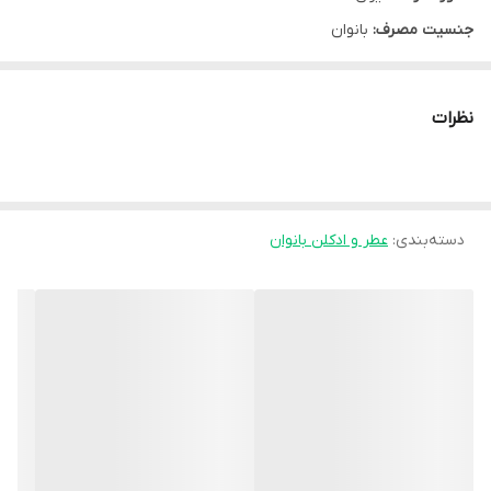
جنسیت مصرف:
بانوان
نوع محفظه:
بطری اسپری دار
سایز:
20 میلی لیتر
نظرات
نوع محصول:
ادو پرفیوم
شرکت سازنده:
شکوفامنش
گروه:
عطر و ادکلن بانوان
دسته‌بندی
:
عطر و ادکلن بانوان
مشخصه ها:
نوع رایحه: شیرین و ملایم نت بویایی: نت اولیه: شاه توت، نارگیل نت
میانی: گاردنیا، یاس، بنفشه نت پایه: عنبر، کشمیر، وانیل، مشک
روش مصرف:
به دفعات مورد نیاز اسپری شود .