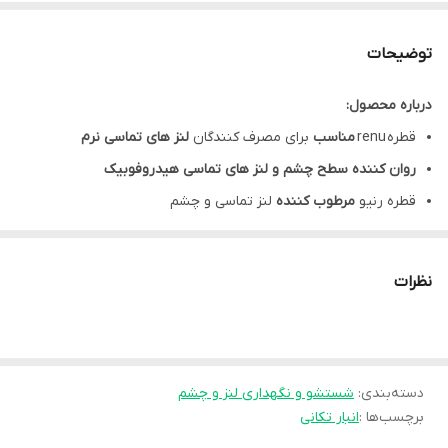
توضیحات
درباره محصول:
قطره renu
مناسب
برای مصرف کنندگان
لنز های تماسی نرم
روان کننده سطح چشم و لنز های تماسی هیدروفوبیک
قطره رنیو
مرطوب کننده
لنز تماسی و چشم
قطره چشم Renu
بدون
ایجاد
ناراحتی
در بطری به حجم
8 میلی لیتر
نظرات
مشخصات محصول:
برند:
رنیو | ReNu
نوع محفظه:
بطری پلاستیکی
دسته‌بندی
کشور سازنده:
:
آمریکا
شستشو و نگهداری لنز و چشم
برچسب‌ها :
انبار تکانی
نوع محصول:
قطره