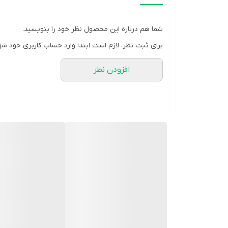
گروه:
عطر و ادکلن آقایان
نوع محصول:
ادو پرفیوم
شما هم درباره این محصول نظر خود را بنویسید.
شرکت سازنده:
شکوفامنش
برای ثبت نظر، لازم است ابتدا وارد حساب کاربری خود شو
کد بهداشتی:
3980246568932253
افزودن نظر
مشخصه ها:
مناسب برای آقایان نوع رایحه: شیرین، تند، گرم، خوراکی،
فلفل سیاه، نت‌های گلی و هل نت پایه: وانیل، چوب صن
روش مصرف:
به دفعات مورد نیاز اسپری شود.
توضیحات: