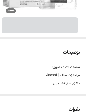
توضیحات
مشخصات محصول:
برند:
ژک ساف | Jacsaf
کشور سازنده:
ایران
جنسیت مصرف:
آقایان
سایز:
100 میلی لیتر
نوع محفظه:
بطری اسپری دار
نظرات