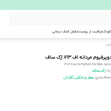
 کودک
مراقبت از پوست
مکمل کمک درمانی
یان
وپرفیوم مردانه اف 713 ژک ساف
F713 Eau De Parfum For Men Jacs
ند:
ژک ساف
ته‌بندی
:
عطر و ادکلن آقایان