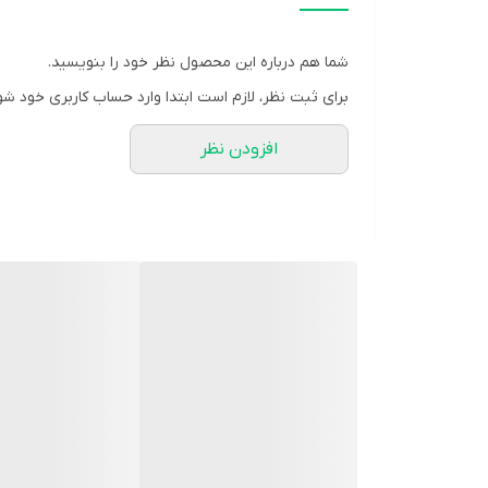
نوع محفظه:
بطری اسپری دار
شرکت سازنده:
پارس حیان
شما هم درباره این محصول نظر خود را بنویسید.
وب سایت:
www.hydroderm.ir
برای ثبت نظر، لازم است ابتدا وارد حساب کاربری خود شو
محل مصرف:
بدن
افزودن نظر
گروه:
اسپری خوشبو کننده زنانه
کد بهداشتی:
38/15012
مشخصه ها:
رایحه ای با زمینه ای هیجان انگیز ماندگاری فوق العا
روش مصرف:
بر روی نواحی دلخواه پوست اسپری نمایید.
شرایط نگهداری: