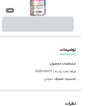
توضیحات
مشخصات محصول:
برند:
هیدرودرم | Hydroderm
جنسیت مصرف:
عمومی
کشور سازنده:
ایران
نوع محصول:
اسپری
سایز:
200 میلی لیتر
نظرات