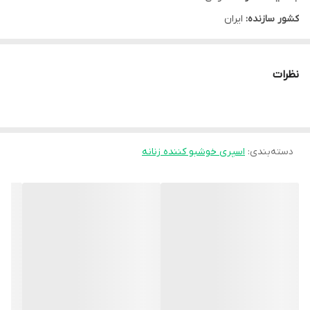
کشور سازنده:
ایران
نوع محصول:
اسپری
نوع محفظه:
بطری اسپری دار
نظرات
محل مصرف:
بدن
شرکت سازنده:
لابراتوار کریس اند کارل
وب سایت:
www.schon.ir
گروه:
دسته‌بندی
:
اسپری خوشبو کننده زنانه
اسپری خوشبو کننده زنانه
سایز:
220 میلی لیتر
کد بهداشتی:
6080267850982549
مشخصه ها:
خوشبو کننده بدن آبرسانی مناسب تامین رطوبت مورد نیاز پوست از بین
برنده تعریق بدن از بین برنده خشکی پوست بعد از استحمام تامین
شادابی و تازگی پوست قابل استفاده به صورت روزانه با رایحه ای به روز