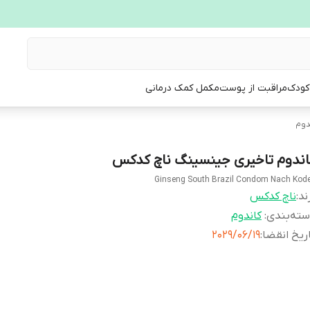
 کودک
مراقبت از پوست
مکمل کمک درمانی
دوم
اندوم تاخیری جینسینگ ناچ کدکس
Ginseng South Brazil Condom Nach Kod
ند:
ناچ کدکس
ته‌بندی
:
کاندوم
ریخ انقضا
:
2029/06/19