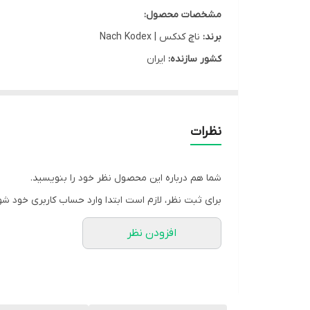
مشخصات محصول:
برند:
ناچ کدکس | Nach Kodex
کشور سازنده:
ایران
نوع محفظه:
جعبه مقوایی
جنسیت مصرف:
آقایان
محل مصرف:
آلت تناسلی
نظرات
تعداد در بسته:
12 عدد
نوع محصول:
کاندوم
شما هم درباره این محصول نظر خود را بنویسید.
گروه:
کاندوم
برای ثبت نظر، لازم است ابتدا وارد حساب کاربری خود شو
شرکت سازنده:
کدکس
افزودن نظر
وب سایت:
www.kodexs.com
مشخصه ها:
دارای لوبریکانت LA و NI دارای خار و شیار های حلقوی حس گرما برای تحریک فوق العاده تاخیر در انزال به وسیله ماده اثر بخش و همزمان کننده ارگاسم زن و مرد