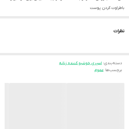
باطراوت کردن پوست
آب‌رسانی به پوست
جلوگیری از تعریق بیش از حد
نظرات
شفافیت بیشتر و نرمی و تازگی پوست
با ماندگاری بالا و پخش رایحه عالی و دل‌انگیز
روش مصرف :
دسته‌بندی
:
اسپری خوشبو کننده زنانه
خوشبو کننده و مرطوب کننده بدن را پس از استحمام و خشک کردن
برچسب‌ها :
عموم
پوست و در حالی که پوست‌تان کمی مرطوب است، روی بدن و نواحی
مورد نظر، اسپری کنید.
هشدار مصرف :
از اسپری کردن به چشم‌ها و سطوح مخاطی خودداری شود.
در صورت تماس با چشم‌ها آنها را با آب تمیز شستشو دهید.
در صورت بروز هرگونه حساسیت مصرف قطع شود.
از مصرف روی پوست حساس یا آسیب‌دیده خودداری شود.